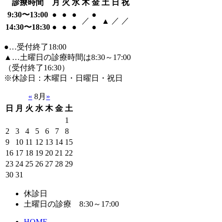
診療時間
月
火
水
木
金
土
日
祝
9:30〜13:00
●
●
●
●
／
／
／
▲
14:30〜18:30
●
●
●
●
●…受付終了18:00
▲…土曜日の診療時間は8:30～17:00
（受付終了16:30）
※休診日：木曜日・日曜日・祝日
«
8月
»
日
月
火
水
木
金
土
1
2
3
4
5
6
7
8
9
10
11
12
13
14
15
16
17
18
19
20
21
22
23
24
25
26
27
28
29
30
31
休診日
土曜日の診療 8:30～17:00
HOME