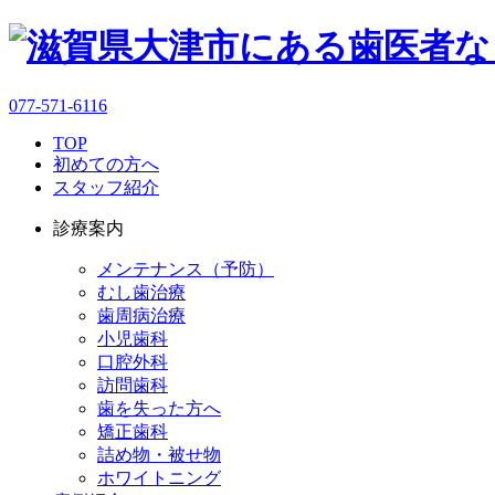
077-571-6116
TOP
初めての方へ
スタッフ紹介
診療案内
メンテナンス（予防）
むし歯治療
歯周病治療
小児歯科
口腔外科
訪問歯科
歯を失った方へ
矯正歯科
詰め物・被せ物
ホワイトニング