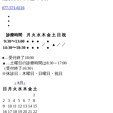
077-571-6116
診療時間
月
火
水
木
金
土
日
祝
9:30〜13:00
●
●
●
●
／
／
／
▲
14:30〜18:30
●
●
●
●
●…受付終了18:00
▲…土曜日の診療時間は8:30～17:00
（受付終了16:30）
※休診日：木曜日・日曜日・祝日
«
8月
»
日
月
火
水
木
金
土
1
2
3
4
5
6
7
8
9
10
11
12
13
14
15
16
17
18
19
20
21
22