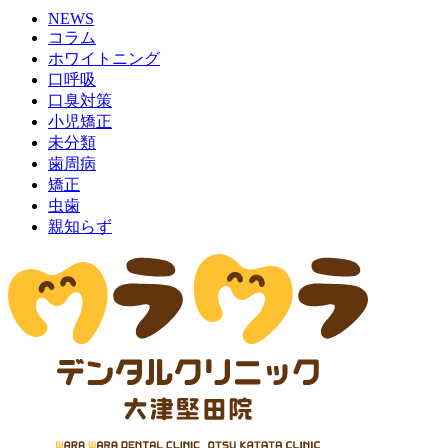
NEWS
コラム
ホワイトニング
口呼吸
口臭対策
小児矯正
未分類
歯周病
矯正
虫歯
親知らず