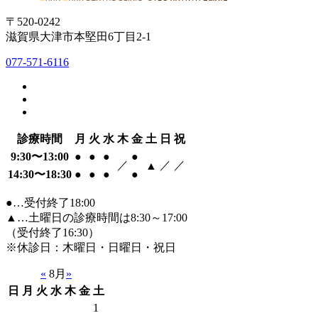
〒520-0242
滋賀県大津市本堅田6丁目2-1
077-571-6116
診療時間
月
火
水
木
金
土
日
祝
9:30〜13:00
●
●
●
●
／
／
／
▲
14:30〜18:30
●
●
●
●
●…受付終了18:00
▲…土曜日の診療時間は8:30～17:00
（受付終了16:30）
※休診日：木曜日・日曜日・祝日
«
8月
»
日
月
火
水
木
金
土
1