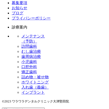
募集要項
お知らせ
ブログ
プライバシーポリシー
診療案内
メンテナンス
（予防）
訪問歯科
むし歯治療
歯周病治療
小児歯科
口腔外科
矯正歯科
詰め物・被せ物
ホワイトニング
入れ歯（義歯）
インプラント
©2023 ワラワラデンタルクリニック大津堅田院.