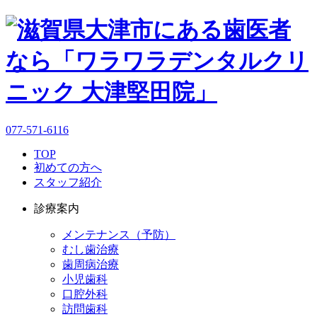
077-571-6116
TOP
初めての方へ
スタッフ紹介
診療案内
メンテナンス（予防）
むし歯治療
歯周病治療
小児歯科
口腔外科
訪問歯科