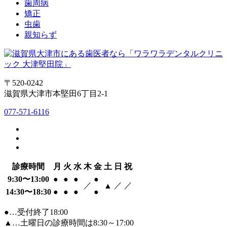
歯周病
矯正
虫歯
親知らず
〒520-0242
滋賀県大津市本堅田6丁目2-1
077-571-6116
診療時間
月
火
水
木
金
土
日
祝
9:30〜13:00
●
●
●
●
／
／
／
▲
14:30〜18:30
●
●
●
●
●…受付終了18:00
▲…土曜日の診療時間は8:30～17:00