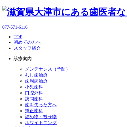
077-571-6116
TOP
初めての方へ
スタッフ紹介
診療案内
メンテナンス（予防）
むし歯治療
歯周病治療
小児歯科
口腔外科
訪問歯科
歯を失った方へ
矯正歯科
詰め物・被せ物
ホワイトニング