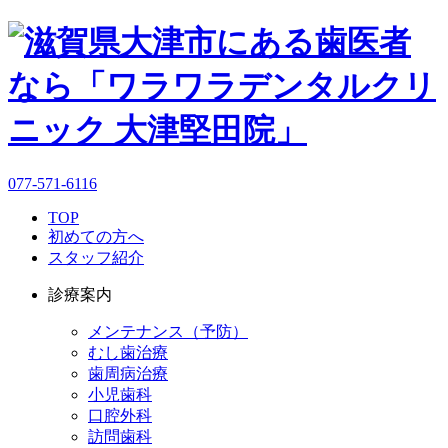
077-571-6116
TOP
初めての方へ
スタッフ紹介
診療案内
メンテナンス（予防）
むし歯治療
歯周病治療
小児歯科
口腔外科
訪問歯科