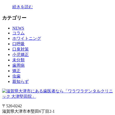
続きを読む
カテゴリー
NEWS
コラム
ホワイトニング
口呼吸
口臭対策
小児矯正
未分類
歯周病
矯正
虫歯
親知らず
〒520-0242
滋賀県大津市本堅田6丁目2-1