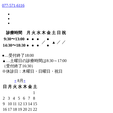
077-571-6116
診療時間
月
火
水
木
金
土
日
祝
9:30〜13:00
●
●
●
●
／
／
／
▲
14:30〜18:30
●
●
●
●
●…受付終了18:00
▲…土曜日の診療時間は8:30～17:00
（受付終了16:30）
※休診日：木曜日・日曜日・祝日
«
8月
»
日
月
火
水
木
金
土
1
2
3
4
5
6
7
8
9
10
11
12
13
14
15
16
17
18
19
20
21
22