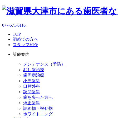
077-571-6116
TOP
初めての方へ
スタッフ紹介
診療案内
メンテナンス（予防）
むし歯治療
歯周病治療
小児歯科
口腔外科
訪問歯科
歯を失った方へ
矯正歯科
詰め物・被せ物
ホワイトニング